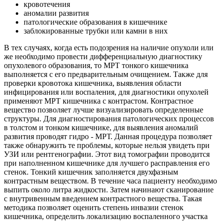
кровотечения
аномалии развития
патологические образования в кишечнике
заблокированные трубки или камни в них
В тех случаях, когда есть подозрения на наличие опухоли или
же необходимо провести дифференциальную диагностику
опухолевого образования, то МРТ тонкого кишечника
выполняется с его предварительным очищением. Также для
проверки кровотока кишечника, выявления области
инфицирования или воспаления, для диагностики опухолей
применяют МРТ кишечника с контрастом. Контрастное
вещество позволяет лучше визуализировать определенные
структуры. Для диагностирования патологических процессов
в толстом и тонком кишечнике, для выявления аномалий
развития проводят гидро - МРТ. Данная процедура позволяет
также обнаружить те проблемы, которые нельзя увидеть при
УЗИ или рентгенографии. Этот вид томографии проводится
при наполненном кишечнике для лучшего расправления его
стенок. Тонкий кишечник заполняется двухфазным
контрастным веществом. В течение часа пациенту необходимо
выпить около литра жидкости. Затем начинают сканирование
с внутривенным введением контрастного вещества. Такая
методика позволяет оценить степень инвазии стенок
кишечника, определить локализацию воспаленного участка