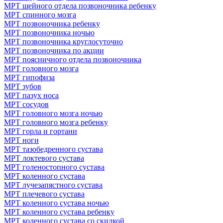
МРТ шейного отдела позвоночника ребенку
МРТ спинного мозга
МРТ позвоночника ребенку
МРТ позвоночника ночью
МРТ позвоночника круглосуточно
МРТ позвоночника по акции
МРТ поясничного отдела позвоночника
МРТ головного мозга
МРТ гипофиза
МРТ зубов
МРТ пазух носа
МРТ сосудов
МРТ головного мозга ночью
МРТ головного мозга ребенку
МРТ горла и гортани
МРТ ноги
МРТ тазобедренного сустава
МРТ локтевого сустава
МРТ голеностопного сустава
МРТ коленного сустава
МРТ лучезапястного сустава
МРТ плечевого сустава
МРТ коленного сустава ночью
МРТ коленного сустава ребенку
МРТ коленного сустава со скидкой