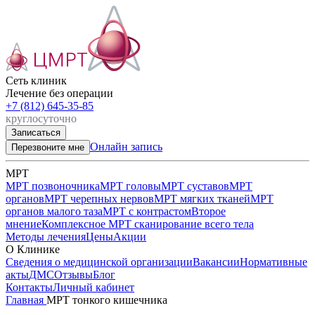
Сеть клиник

Лечение без операции
+7 (812) 645-35-85
круглосуточно
Записаться
Онлайн запись
Перезвоните мне
МРТ
МРТ позвоночника
МРТ головы
МРТ суставов
МРТ
органов
МРТ черепных нервов
МРТ мягких тканей
МРТ
органов малого таза
МРТ с контрастом
Второе
мнение
Комплексное МРТ сканирование всего тела
Методы лечения
Цены
Акции
О Клинике
Сведения о медицинской организации
Вакансии
Нормативные
акты
ДМС
Отзывы
Блог
Контакты
Личный кабинет
Главная
МРТ тонкого кишечника